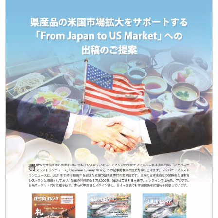
Japanese Expo 2016
Sake Tasting 2013-14
World Sake Day
Sake & Food Videos
Sake Videos
Food Videos
Sake Sisters Videos