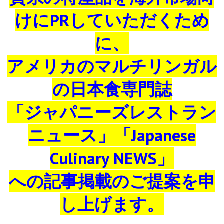
Books
けにPRしていただくため
Sushi & Sake
に、
アメリカのマルチリンガル
Sake Spectator
の日本食専門誌
J Restaurant Academy
「ジャパニーズレストラン
Food Manager
ニュース」「Japanese
Sake Ambassador / Navigator
Culinary NEWS」
への記事掲載のご提案を申
SSSIA (Japanese)
し上げます。
日本酒とは