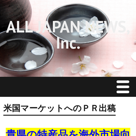
ALL JAPAN NEWS,
Inc.
Menu
Home
米国マーケットへのＰＲ出稿
J Restaurant News
貴県の特産品を海外市場向