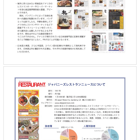
What's New
Contact
Stay Connected
SNS
We Moved