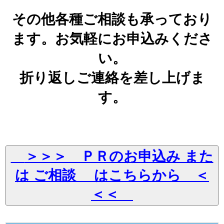
日本酒を知る
その他各種ご相談も承っており
ます。お気軽にお申込みくださ
日本酒を学ぶ
い。
日本酒に合う料理
折り返しご連絡を差し上げま
す。
Event
Ca Sake Tasting 2022
＞＞＞ ＰＲのお申込み また
Ca Sake Chal 2020
は ご相談 はこちらから ＜
日本酒の選び方
＜＜
Ca Sake Chal 2019