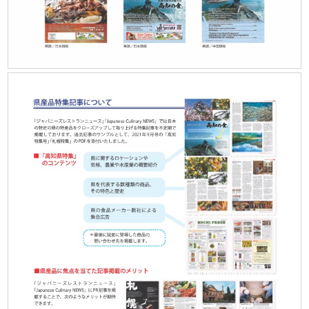
SSSIA (English)
Services
米国マーケットへのＰＲ出稿
日本企業サポートサービス
求人情報の登録
求人情報の閲覧
米国日本食事情
J Restaurants List